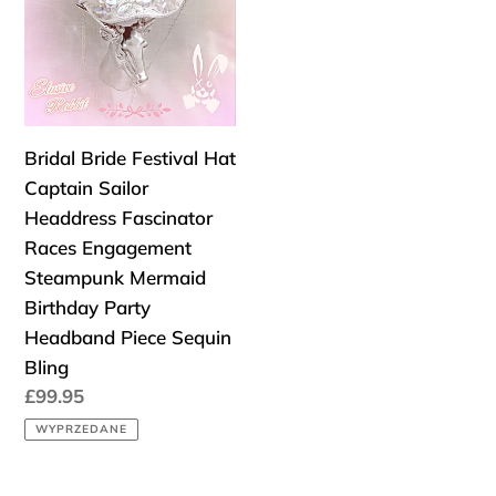
Captain
Sailor
Headdress
Fascinator
Races
Engagement
Bridal Bride Festival Hat
Steampunk
Captain Sailor
Mermaid
Headdress Fascinator
Birthday
Races Engagement
Party
Steampunk Mermaid
Headband
Birthday Party
Piece
Headband Piece Sequin
Sequin
Bling
Bling
Cena
£99.95
regularna
WYPRZEDANE