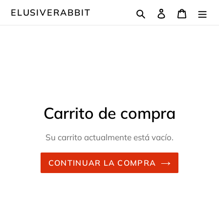
Ir
Buscar
Ingresar
Carrito
ELUSIVERABBIT
directamente
al
contenido
Carrito de compra
Su carrito actualmente está vacío.
CONTINUAR LA COMPRA