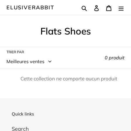
Passer
Rechercher
Se connecter
Panier
ELUSIVERABBIT
au
contenu
C
Flats Shoes
o
l
TRIER PAR
0 produit
l
e
Cette collection ne comporte aucun produit
c
t
i
Quick links
o
n
Search